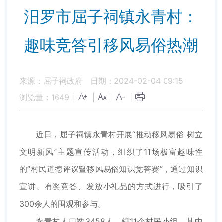
汨罗市屈子祠镇永青村：
趣味竞答引移风易俗热潮
来源：屈子祠政府
日期：2024-02-04 09:15
浏览量：
1649
|
|
|
|
近日，屈子祠镇永青村开展“推动移风易俗 树立
文明新风”主题宣传活动，组织了11场极富趣味性
的“村民道德评议暨移风易俗知识竞答赛”，通过知识
宣讲、有奖竞答、发放小礼品的方式进行，吸引了
300余人的围观和参与。
永青村人口数3458人，辖11个村民小组，其中