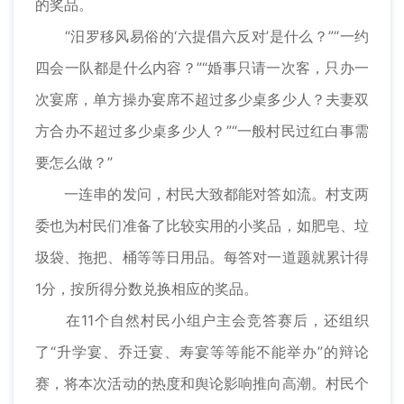
的奖品。
“汨罗移风易俗的‘六提倡六反对’是什么？”“一约
四会一队都是什么内容？”“婚事只请一次客，只办一
次宴席，单方操办宴席不超过多少桌多少人？夫妻双
方合办不超过多少桌多少人？”“一般村民过红白事需
要怎么做？”
一连串的发问，村民大致都能对答如流。村支两
委也为村民们准备了比较实用的小奖品，如肥皂、垃
圾袋、拖把、桶等等日用品。每答对一道题就累计得
1分，按所得分数兑换相应的奖品。
在11个自然村民小组户主会竞答赛后，还组织
了“升学宴、乔迁宴、寿宴等等能不能举办”的辩论
赛，将本次活动的热度和舆论影响推向高潮。村民个