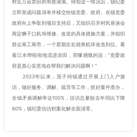
村近万亩农田的有效灌溉。得知这一情况后，镇纪委
立即形成问题清单并移交给镇党委、政府。在镇党委
政府向上争取到项目支持后，又组织召开村民座谈会
商定狮子口机埠维修、改造的具体措施方案，并组织
群众筹工筹劳，一个星期左右就将机埠改造到位。看
着江水哗啦啦地流进农田，郑嗲感慨的说：“党委政
府是真心实意地在帮我们解决问题啊！”
2023年以来，屈子祠镇通过开展上门入户接
访，做好服务、调解、疏导等工作，抓好案件查办，
全镇矛盾调解率达100%，信访总量较去年同比下降
80%，镇纪委信访积案化解全面清零。