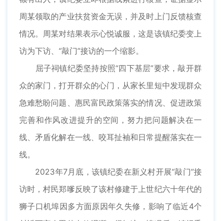
周某领取的产业扶贫资金无误，并及时上门反馈核查
情况。周某对结果表示心悦诚服，这是该镇纪委变上
访为下访、“敲门”接访的一个缩影。
屈子祠镇纪委坚持按照“四下基层”要求，敲开群
众的家门，打开群众的心门，从家长里短中发现群众
急难愁盼问题、惠民富民政策落实的情况、促进政策
完善和作风改进提升的空间，努力把问题解决在一
线、矛盾化解在一线、咬耳扯袖和日常提醒落实在一
线。
2023年7月底，该镇纪委在新义村开展“敲门”接
访时，村民郑嗲反映了该村修建于上世纪六十年代的
狮子口机埠因多方面原因年久失修，影响了临近4个