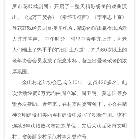
罗市花鼓戏剧团）开启了一整天精彩纷呈的戏曲演
出。《沈万三焚香》《秦怀玉征西》《李平志上京》
等花鼓戏经典剧目接连登场，精彩的演出赢得现场老
人阵阵掌声。 中午时分，村里中青年齐上阵，为老
人们端上了热乎乎的“汨罗土八道”，并为60岁以上的
老年协会会员发放了纪念水杯，营造出爱老敬老的浓
厚氛围。
金山村老年协会已成立10年，会员420多名。此
次活动经费6万元均由周立军、周卫明、黄志国等乡
贤乡友赞助。近年来，在村支两委带领下，协会在精
神文明建设和美丽乡村建设中发挥了积极作用。该村
连续8年获绩效考核红旗单位，先后荣获岳阳市文明
村、省美丽乡村示范村等荣誉称号。