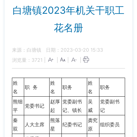
白塘镇2023年机关干职工
花名册
来源：白塘镇
日期：2023-03-20 15:33
浏览量：
3721
|
|
|
|
姓
姓
姓
职 务
职务
职务
名
名
名
熊细
赵厚
党委副书
吴
党委副书
党委书记
平
起
记、镇长
威
记
秦
熊落
龚究
人大主席
纪委书记
组织委员
双
星
原