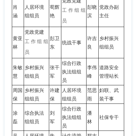
党政党建
肖
人居环境
荀辉
彭晓
党政办副
工作组组
涵
组组员
艳
滨
主任
员
党政党建
黄亚
彭卫
许吉
乡村振兴
工作组组
统战干事
林
东
良
组组员
员
综合行政
朱敏
乡村振兴
张干
李伟
道路安全
执法组组
慧
组组员
军
峰
管理站长
员
周国
乡村振兴
许建
人居环境
范思
妇联、武
保
组组员
保
组组员
雨
装干事
综合行政
涂
综合执法
刘
潘
执法组组
社保专干
磊
组组员
军
林
员
吴
人居环境
朱
计生流管
郑志