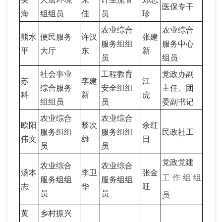
医保专干
海
组组员
佳
员
珍
农业综合
农业综合
熊水
便民服务
许汉
张建
服务组组
服务中心
平
大厅
东
新
员
组员
社会事业
工程教育
党政办副
苏
李建
江
综合服务
安全组组
主任、团
科
新
虎
组组员
员
委副书记
农业综合
农业综合
欧阳
黎次
余红
服务组组
服务组组
民政社工
伟文
雄
日
员
员
党政党建
农业综合
农业综合
汤本
李卫
张金
工作组组
服务组组
服务组组
志
华
旺
员
员
员
黄
乡村振兴