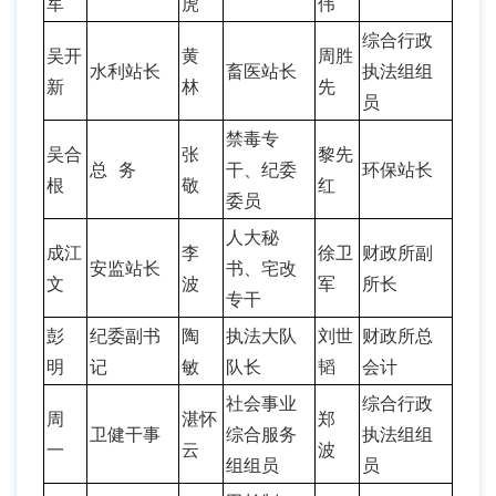
军
虎
伟
综合行政
吴开
黄
周胜
水利站长
畜医站长
执法组组
新
林
先
员
禁毒专
吴合
张
黎先
总 务
干、纪委
环保站长
根
敬
红
委员
人大秘
成江
李
徐卫
财政所副
安监站长
书、宅改
文
波
军
所长
专干
彭
纪委副书
陶
执法大队
刘世
财政所总
明
记
敏
队长
韬
会计
社会事业
综合行政
周
湛怀
郑
卫健干事
综合服务
执法组组
一
云
波
组组员
员