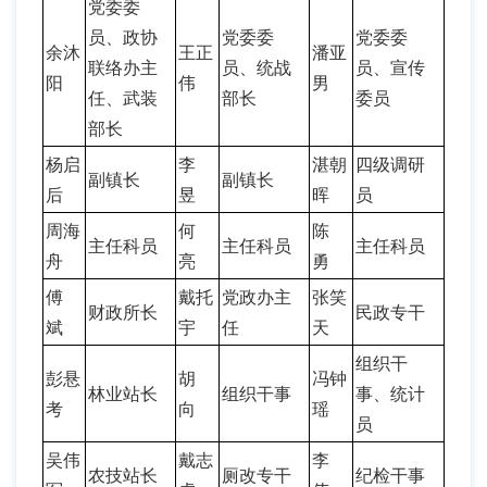
党委委
员、政协
党委委
党委委
余沐
王正
潘亚
联络办主
员、统战
员、宣传
阳
伟
男
任、武装
部长
委员
部长
杨启
李
湛朝
四级调研
副镇长
副镇长
后
昱
晖
员
周海
何
陈
主任科员
主任科员
主任科员
舟
亮
勇
傅
戴托
党政办主
张笑
财政所长
民政专干
斌
宇
任
天
组织干
彭悬
胡
冯钟
林业站长
组织干事
事、统计
考
向
瑶
员
吴伟
戴志
李
农技站长
厕改专干
纪检干事