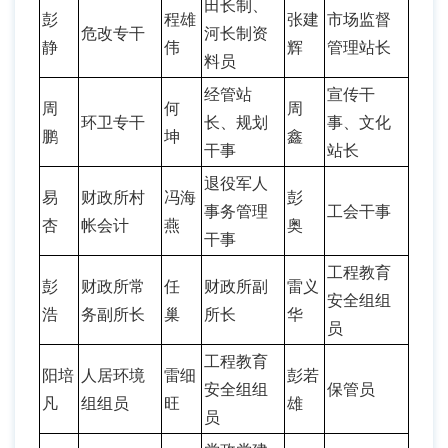
田长制、
彭
程雄
张建
市场监督
危改专干
河长制资
静
伟
辉
管理站长
料员
经管站
宣传干
周
何
周
环卫专干
长、规划
事、文化
鹏
坤
鑫
干事
站长
退役军人
易
财政所村
冯海
彭
事务管理
工会干事
杏
帐会计
燕
奥
干事
工程教育
彭
财政所常
任
财政所副
雷义
安全组组
浩
务副所长
巢
所长
华
员
工程教育
阳培
人居环境
雷细
彭若
安全组组
保管员
凡
组组员
旺
雄
员