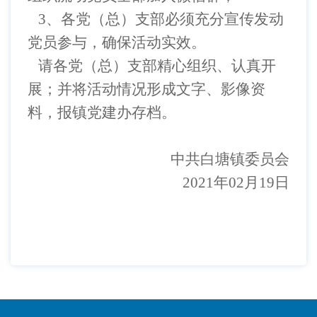
3
、各党（总）支部必须充分宣传发动
党员参与，确保活动实效。
请各
党（
总
）支部
精心组织、认真开
展
；并
将活动情况形成文字、
影像
资
料
，
报镇
党建
办
存档。
中共
白塘
镇委员会
2021
年
02
月
19
日