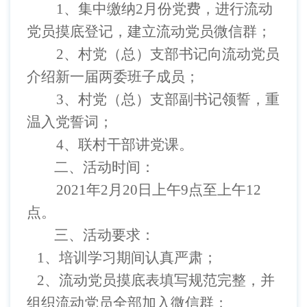
1
、
集中缴纳
2
月份
党费
，进行流动
党员摸底登记，建立流动党员微信群；
2
、村党（总）支部书记向流动党员
介绍新一届两委班子成员；
3
、村党（总）支部副书记领誓，重
温入党誓词；
4
、联村干部讲党课。
二、
活动时间：
2021
年
2
月
20
日
上午
9
点至上午
12
点。
三、活动要求：
1
、培训学习期间认真严肃；
2
、流动党员摸底表填写规范完整，并
组织流动党员全部加入微信群；