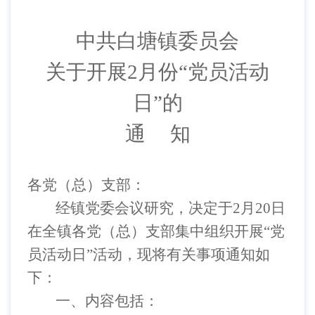
中共白塘镇委员会
关于开展
2月份“党员活动
日”的
通
知
各
党（
总
）支部
：
经镇党委
会议
研究，决定于
2
月
20
日
在全镇各
党（
总
）支部集中
组织开展
“
党
员活动日
”
活动，
现将有关事项通知如
下：
一、内容包括：