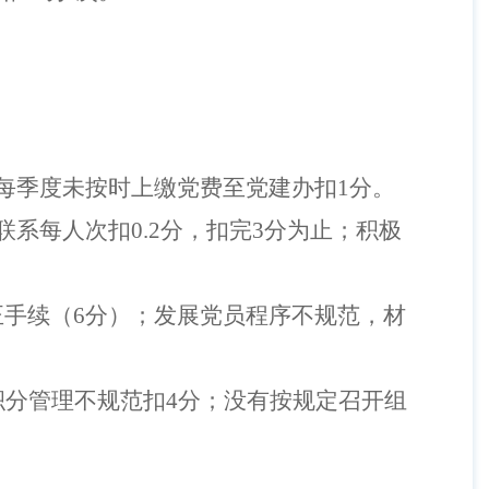
每季度未按时上缴党费至党建办扣
1
分
。
联系每人次扣
0.2
分，扣完
3
分为止
；积极
正手续（
6
分）；发展党员程序不规范，材
积分管理不规范扣
4
分；没有
按规定召开组