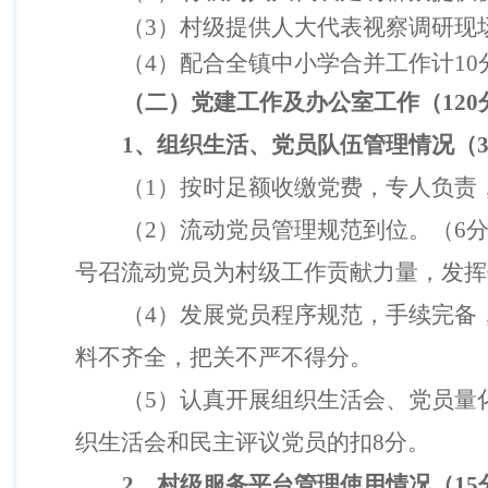
（
3
）村级提供人大代表视察调研现
（
4
）配合全镇中小学合并工作
计
10
（
二
）党建工作
及
办公室工作
（
120
1
、组织生活、党员队伍管理情况（
（
1
）按时
足额
收缴党费，专人负责
（
2
）流动党员管理
规范到位。
（
6
号召流动党员为村级工作贡献力量，发挥
（
4
）发展党员程序规范，手续完备
料不齐全，把关不严不得分。
（
5
）认真开展
组织生活会、
党员量
织生活会和
民主评议党员的扣
8
分。
2
、村级服务平台管理使用情况（
15