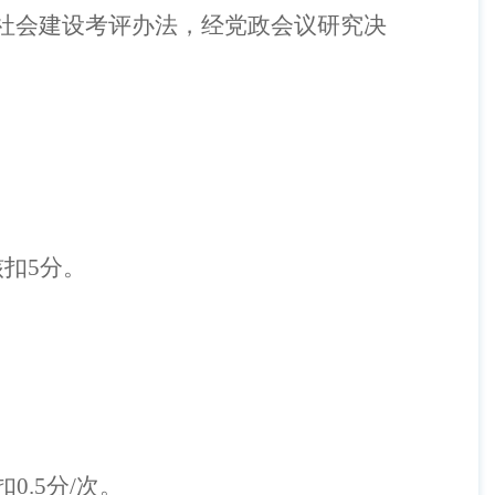
社会建设考评办法，经党政会议研究决
核扣
5
分
。
扣
0.5
分
/
次
。