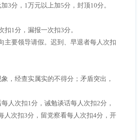
元加
3
分，
1
万元以上加
5
分，封顶
10
分。
次扣
1
分，漏报一次扣
3
分。
向主要领导请假。迟到、早退者每人次扣
现象，
经查实属实的
不得分；
矛盾突出，
话每人次扣
1
分，诫勉谈话每人次扣
2
分，
每人次扣
3
分，留党察看每人次扣
4
分，开