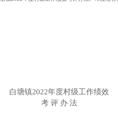
白塘
镇
202
2
年度村级工作绩效
考
评
办
法