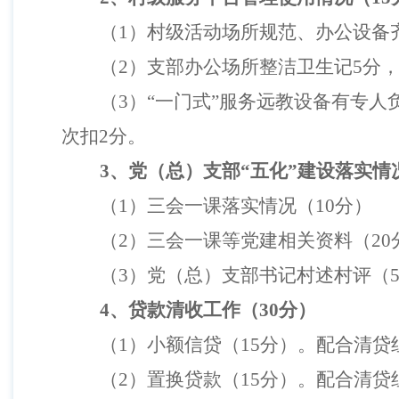
（
1
）村级活动场所规范、办公设备
（
2
）支部办公场所整洁卫生记
5
分
（
3
）
“
一门式
”
服务
远教设备
有专人
次扣
2
分
。
3
、党（总）支部
“
五化
”
建设落实情
（
1
）三会一课落实情况（
10
分）
（
2
）三会一课等党建相关资料（
20
（
3
）党（总）支部书记村述村评（
4
、贷款清收工作（
30
分）
（
1
）
小额信贷
（
15
分）。
配合清贷
（
2
）
置换贷款
（
15
分）。
配合清贷