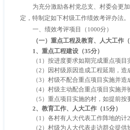
为充分激励各村党总支、村委会更加
定
，特
制定如下
村级工作绩效考评
办法。
一、绩效考评项目（
1000
分）
（一）重点工程及教育、人大工作（
1
、重点工程建设（
35
分）
（
1
）按进度要求如期完成重点项目
（
2
）因村级原因造成工程延期，造
（
3
）村级不配合重点项目实施并造
（
4
）村级主动配合重点项目实施
并
（
5
）重点项目实施的村，如提前按
2
、教育工作、人大工作（
15
分）
（
1
）各村有人大代表工作阵地的计
（
2
）村级为人大代表走访群众提供