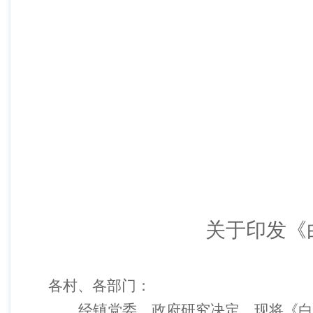
关于印发
《
各
村、各部门
：
经镇党
委
、政府
研究
决定
，
现将《白