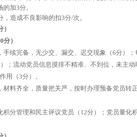
场的加
3
分
。
分
，造成不良影响的扣
3
分
/
次。
分）
30
分）
，手续完备，无少交、漏交、迟交现象（
6
分）；
分）；
流动党员信息摸排不精准、不到位，未主动
作用（
3
分
）。
，材料齐全，质量把关严，按时办理预备党员转
化积分管理和民主评议党员（
12
分）；党员量化
分）