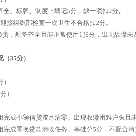
齐全、标牌、制度上墙记
5
分，缺一项扣
2
分。
，迎接组织部检查一次卫生不合格扣
2
分
。
负责，
配备齐全且能正常使用记
5
分，
出现故障未
况（
35
分）
分）
5
分）
组完成小额信贷按月清零
。
出现收缴困难户头且
组完成置换贷款清收任务。基础分
5
分，
不配合清