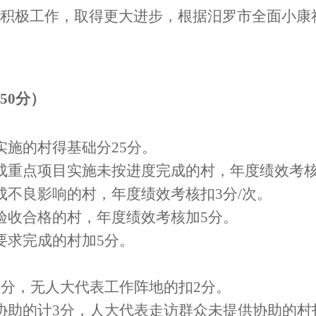
积极工作，取得更大进步，
根据汨罗市全面小康
50
分
）
实施
的村得基础分
2
5
分
。
成重点项目实施未按进度完成的村，年度绩效考
成不良影响的村，年度绩效考核扣
3
分
/
次。
验收合格
的村，年度绩效考核加
5
分
。
要求完成的
村
加
5
分
。
2
分
，无人大代表工作阵地的扣
2
分
。
协助的计
3
分，人大代表走访群众未提供协助的村