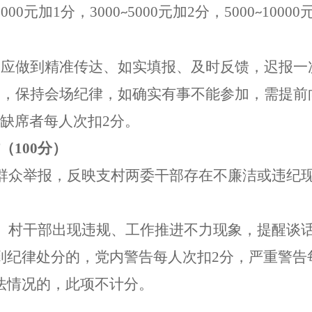
3000
元加
1
分，
3000
5000
元加
2
分，
5000
10000
~
~
中应做到精准传达、如实填报、及时反馈，迟报一
会，保持会场纪律，如确实有事不能参加，需提前
缺席者每人次扣
2
分。
（
100
分）
群众举报，
反映支村两委干部
存在不廉洁或违纪
。
村干部出现违规、工作推进不力现象，提醒谈
到纪律处分的，党内警告每人次扣
2
分，严重警告
法情况的，此项不计分。