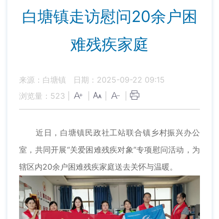
白塘镇走访慰问20余户困
难残疾家庭
来源：白塘镇
日期：2025-09-22 09:15
浏览量：
523
|
|
|
|
近日，白塘镇民政社工站联合镇乡村振兴办公
室，共同开展“关爱困难残疾对象”专项慰问活动，为
辖区内20余户困难残疾家庭送去关怀与温暖。