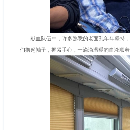
献血队伍中，许多熟悉的老面孔年年坚持，也
们撸起袖子，握紧手心，一滴滴温暖的血液顺着