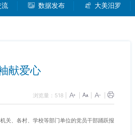
交流
数据发布
大美汨罗
袖献爱心
浏览量：
518
|
|
|
|
府机关、各村、学校等部门单位的党员干部踊跃报