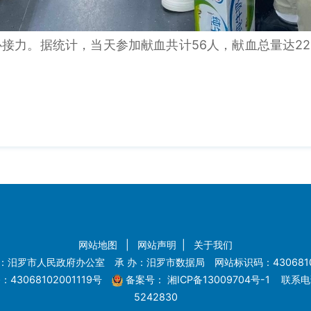
。据统计，当天参加献血共计56人，献血总量达22
网站地图
|
网站声明
|
关于我们
：汨罗市人民政府办公室 承 办：汨罗市数据局 网站标识码：4306810
43068102001119号
备案号：
湘ICP备13009704号-1
联系电话
5242830