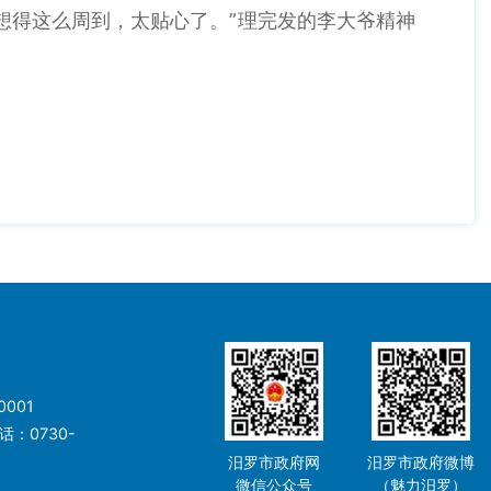
得这么周到，太贴心了。”理完发的李大爷精神
001
：0730-
汨罗市政府网
汨罗市政府微博
微信公众号
（魅力汨罗）