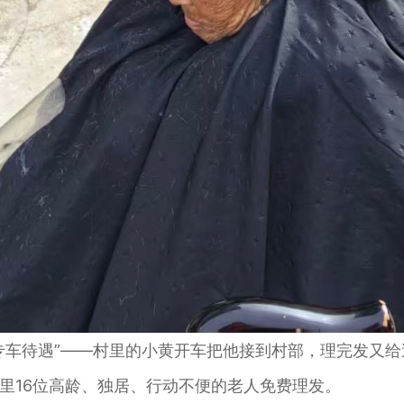
车待遇”——村里的小黄开车把他接到村部，理完发又给
16位高龄、独居、行动不便的老人免费理发。