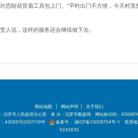
思盼就背着工具包上门。“平时出门不方便，今天村里想
责人说，这样的服务还会继续做下去。
网站地图
|
网站声明
|
关于我们
：汨罗市人民政府办公室 承 办：汨罗市数据局 网站标识码：4306810
43068102001119号
备案号：
湘ICP备13009704号-1
联系电话
5242830