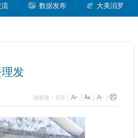
交流
数据发布
大美汨罗
去理发
浏览量：
376
|
|
|
|