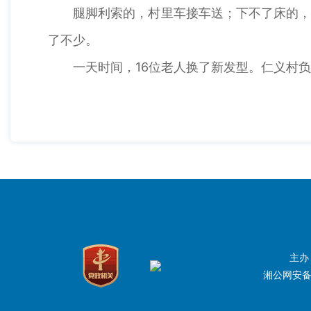
腿脚利索的，村里车接车送；下不了床的，许
了不少。
一天时间，16位老人换了新发型。仁义村负
主办
湘公网安备：