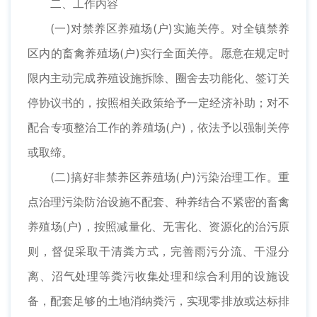
二、工作内容
(一)对禁养区养殖场(户)实施关停。对全镇禁养
区内的畜禽养殖场(户)实行全面关停。愿意在规定时
限内主动完成养殖设施拆除、圈舍去功能化、签订关
停协议书的，按照相关政策给予一定经济补助；对不
配合专项整治工作的养殖场(户)，依法予以强制关停
或取缔。
(二)搞好非禁养区养殖场(户)污染治理工作。重
点治理污染防治设施不配套、种养结合不紧密的畜禽
养殖场(户)，按照减量化、无害化、资源化的治污原
则，督促采取干清粪方式，完善雨污分流、干湿分
离、沼气处理等粪污收集处理和综合利用的设施设
备，配套足够的土地消纳粪污，实现零排放或达标排