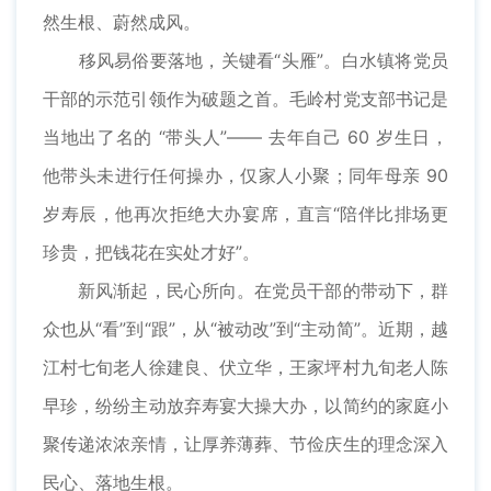
然生根、蔚然成风。
移风易俗要落地，关键看“头雁”。白水镇将党员
干部的示范引领作为破题之首。毛岭村党支部书记是
当地出了名的 “带头人”—— 去年自己 60 岁生日，
他带头未进行任何操办，仅家人小聚；同年母亲 90
岁寿辰，他再次拒绝大办宴席，直言“陪伴比排场更
珍贵，把钱花在实处才好”。
新风渐起，民心所向。在党员干部的带动下，群
众也从“看”到“跟”，从“被动改”到“主动简”。近期，越
江村七旬老人徐建良、伏立华，王家坪村九旬老人陈
早珍，纷纷主动放弃寿宴大操大办，以简约的家庭小
聚传递浓浓亲情，让厚养薄葬、节俭庆生的理念深入
民心、落地生根。