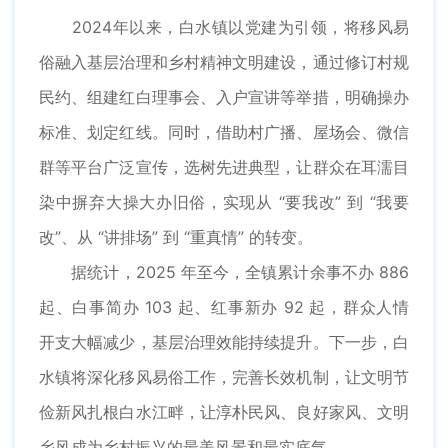
2024年以来，白水镇以党建为引领，将移风易
俗融入基层治理和乡村精神文明建设，通过修订村规
民约、组建红白理事会、入户宣讲等举措，明确操办
标准、划定红线。同时，借助村广播、屋场会、微信
群等平台广泛宣传，选树先进典型，让群众在耳濡目
染中摒弃大操大办旧俗，实现从 “要我改” 到 “我要
改”、从 “讲排场” 到 “重真情” 的转变。
据统计，2025 年至今，全镇累计余事不办 886
起、白事简办 103 起、红事新办 92 起，群众人情
开支大幅减少，基层治理效能持续提升。下一步，白
水镇将深化移风易俗工作，完善长效机制，让文明节
俭新风扎根白水江畔，让淳朴民风、良好家风、文明
乡风成为乡村振兴的最美风景和最实底气。