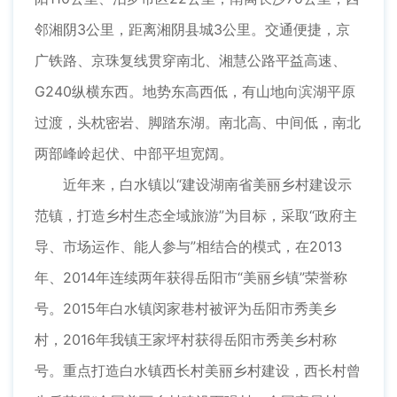
邻湘阴3公里，距离湘阴县城3公里。交通便捷，京
广铁路、京珠复线贯穿南北、湘慧公路平益高速、
G240纵横东西。地势东高西低，有山地向滨湖平原
过渡，头枕密岩、脚踏东湖。南北高、中间低，南北
两部峰岭起伏、中部平坦宽阔。
近年来，白水镇以“建设湖南省美丽乡村建设示
范镇，打造乡村生态全域旅游”为目标，采取“政府主
导、市场运作、能人参与”相结合的模式，在2013
年、2014年连续两年获得岳阳市“美丽乡镇”荣誉称
号。2015年白水镇闵家巷村被评为岳阳市秀美乡
村，2016年我镇王家坪村获得岳阳市秀美乡村称
号。重点打造白水镇西长村美丽乡村建设，西长村曾