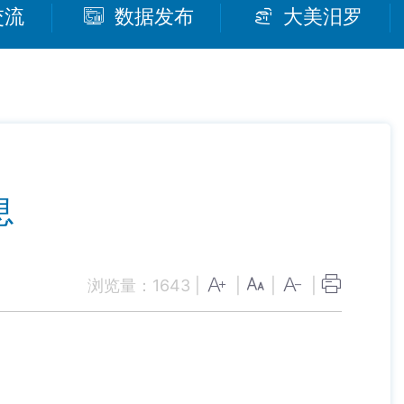
交流
数据发布
大美汨罗
息
浏览量：
1643
|
|
|
|