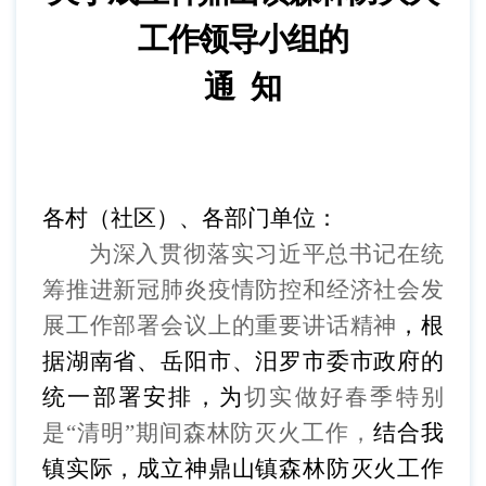
工作领导小组的
通
知
各村（社区）、各部门单位
：
为深入贯彻落实
习近平总书记在统
筹推进新冠肺炎疫情防控和经济社会发
展工作部署会议上的重要讲话精神
，根
据
湖南
省
、岳阳市
、汨罗市委市政府的
统一部署安排，
为
切实做好春季特别
是
“清明”期间森林防
灭
火工作
，
结合我
镇实际
，
成立神鼎山镇森林防灭火工作