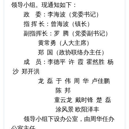
领导小组。
现通知如下：
政
委：李海波（党委书记）
指
挥
长：曾海波（镇长）
副指挥长：罗
腾（党委副书记）
黄常勇（人大主席）
郑
国（政协联络办主任）
成
员：李德平
许
霞
霍然胜
杨
沙
郑开洪
龙
磊
于
伟
周
华
卢佳鹏
陈
邦
童云龙
戴时锋
楚
磊
涂风景
欧阳泽丰
领导小组下设办公室，由周华任办
公室主任。