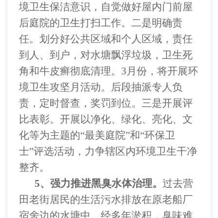
境卫生保洁意识，自觉做好屋内门前屋
后庭院的卫生打扫工作。二是明确责
任。划分好公共区域和个人区域，责任
到人、到户，对水塘飘浮垃圾，卫生死
角和牛皮癣彻底清理。
3
月份，将开展环
境卫生攻坚月活动。后段抽派专人负
责，定时督查，奖罚到位。三是开展评
比表彰。开展以净化、绿化、亮化、文
化等为主题的“最美庭院”和“环保卫
士”评选活动，力争辖区内环境卫生干净
整齐。
5
、强力推进黑臭水体治理。
过去营
田老街居民的生活污水排放在原老船厂
宿舍边的水塘中。经多年淤积，臭味难