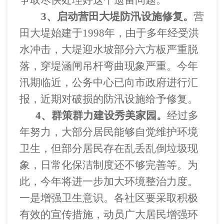
争取尽快处理好这个遗留问题。
3
、启动营田大堤防汛设施修复。
营
田大堤始建于
1998
年，由于多年经受洪
水冲击，大堤迎水坡部分六方板严重脱
落，穿堤涵闸吊杆弯曲现象严重。今年
汛期临近，公务中心已向市政府进行汇
报，近期对破损的防汛设施给予修复。
4
、群策群力建设秀美家园。
经过多
年努力，大部分居民能够自觉维护环境
卫生，但部分居民存在乱丢乱倒垃圾现
象，日常化保洁制度还不够完善等。为
此，今年将进一步加大环境整治力度。
一是增强卫生意识。各社区要采取积极
有效的宣传措施，动员广大居民增强环