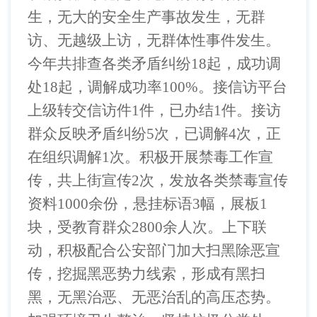
生，无大的安全生产事故发生，无群
访、无越级上访，无群体性事件发生。
今年共排查各类矛盾纠纷
18
起，成功调
处
18
起，调解成功率
100%
。接信访平台
上级转交信访件
1
件，已办结
1
件。接访
群众反映矛盾纠纷
5
次，已调解
4
次，正
在组织调解
1
次。积极开展禁毒工作宣
传，共上街宣传
2
次，发放各类禁毒宣传
资料
1000
余份，悬挂标语
3
幅，展板
1
块，受教育群众
2800
余人次。上下联
动，积极配合公安部门加大扫黑除恶宣
传，挖掘黑恶势力线索，形成有黑扫
黑，无黑治恶、无恶治乱的高压态势。