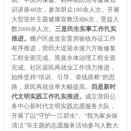
病、中医药保健、精神病防治等健康知
识讲座
48
次，参加群众
180
余人次。开展
大型室外主题健康宣教活动
6
次，受益人
数
2000
余人次。
三是民生实事工作扎实
推进。
棚户区改造安置房验收办证工作
有序推进，营田大堤迎水坡六方板修复
工程全面完成。黑臭水体治理工程全面
完成。社区居民再就业工作强力推进，
始终坚持
“培训、引导、牵线搭桥”的思
路，居民再就业率大幅提高。
四是新时
代文明实践工作扎实推进。
成立营田公
务中心新时代文明实践志愿服务大队，
开展了以
“守护一江碧水”、“我为家乡保
清洁”等主题的志愿服务活动参与人数大