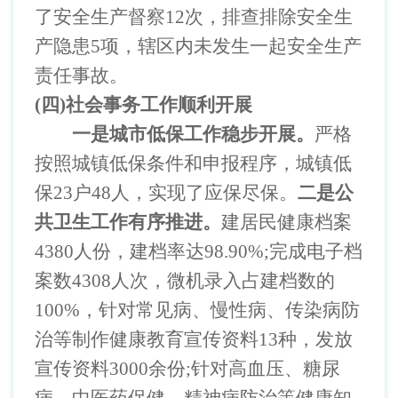
了安全生产督察
12
次，排查排除安全生
产隐患
5
项，辖区内未发生一起安全生产
责任事故。
(
四
)
社会事务工作顺利开展
一是城市低保工作稳步开展。
严格
按照城镇低保条件和申报程序，城镇低
保
23
户
48
人，实现了应保尽保。
二是公
共卫生工作有序推进。
建居民健康档案
4380
人份，建档率达
98.90%;
完成电子档
案数
4308
人次，微机录入占建档数的
100%
，针对常见病、慢性病、传染病防
治等制作健康教育宣传资料
13
种，发放
宣传资料
3000
余份
;
针对高血压、糖尿