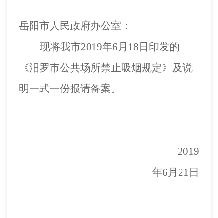
岳阳市人民政府办公室：
现将我市
201
9
年
6
月
18日印发的
《汨罗市公共场所禁止吸烟规定》及说
明一式
一
份报请备案。
201
9
年6月21日