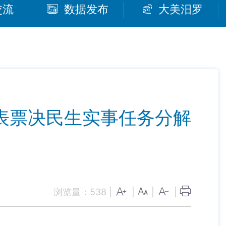
交流
数据发布
大美汨罗
表票决民生实事任务分解
浏览量：
538
|
|
|
|