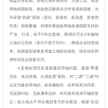
收益共享机制。加强土地年期管理，完善工业、商业
用地续期政策。鼓励危旧楼房业主申请原拆原建，允
许采取“四原”原则（原址、原面积、原高度、原使用
性质）拆除重建。利用存量低效用地发展国家支持的
产业、行业，给予5年过渡期，期满后可分2年缴纳
土地出让价款（首付不低于50%），降低企业转型成
本。依据规划探索多用途土地组合报批、组合供应和
弹性供应运营新方式。
4.妥善处理历史遗留建设用地问题。遵循“尊重
历史、依法依规、分类处置”原则，对“二调”“三调”均
认定为建设用地的，如未确权的，在村组表决同意、
无征拆纠纷、无权属争议的，经市政府批准可确权登
记；如土地从不符合规划变为符合规划，根据“从旧