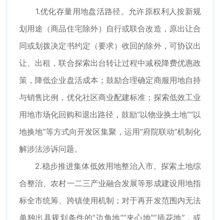
1.优化存量用地盘活路径。允许原权利人按新规
划用途（商品住宅除外）自行或联合改造，原出让合
同或划拨决定书约定（要求）收回的除外，可协议出
让、出租，联合探索出台转让过程中减税降费优惠政
策，降低企业盘活成本；鼓励合理确定商服用地自持
与销售比例，优化社区商业配建标准；探索低效工业
用地市场化回购和退出路径，鼓励“以物业换土地”“以
地换地”等方式向开发区集聚，运用“府院联动”机制化
解涉法涉诉问题。
2.稳步推进集体低效用地整治入市。探索土地综
合整治、农村一二三产业融合发展等形成建设用地指
标全市统筹、跨镇使用机制；对于再开发范围内无法
单独出具规划条件的“边角地”“夹心地”“插花地”，或