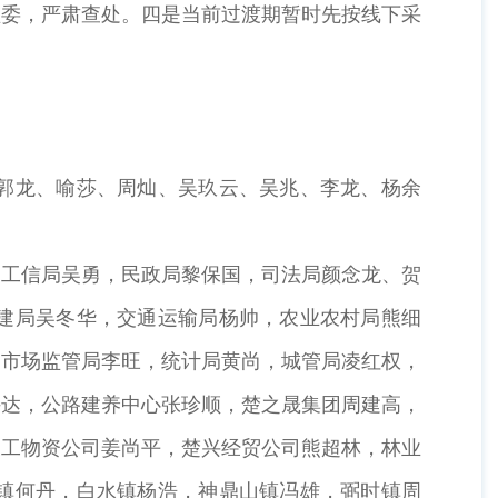
监委，严肃查处。四是当前过渡期暂时先按线下采
郭龙、喻莎、周灿、吴玖云、吴兆、李龙、杨余
工信局吴勇，民政局黎保国，司法局颜念龙、贺
建局吴冬华，交通运输局杨帅，农业农村局熊细
，市场监管局李旺，统计局黄尚，城管局凌红权，
许达，公路建养中心张珍顺，楚之晟集团周建高，
展工物资公司姜尚平，楚兴经贸公司熊超林，林业
镇何丹，白水镇杨浩，神鼎山镇冯雄，弼时镇周