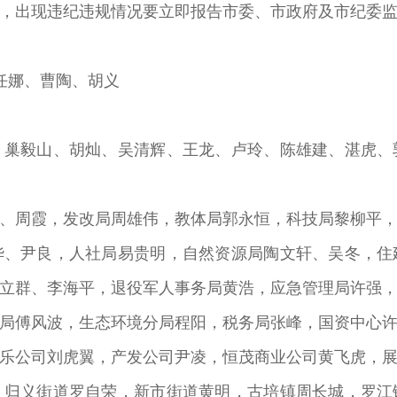
，出现违纪违规情况要立即报告市委、市政府及市纪委
任娜、曹陶、胡义
毅山、胡灿、吴清辉、王龙、卢玲、陈雄建、湛虎、
周霞，发改局周雄伟，教体局郭永恒，科技局黎柳平，
华、尹良，人社局易贵明，自然资源局陶文轩、吴冬，住
立群、李海平，退役军人事务局黄浩，应急管理局许强
局傅风波，生态环境分局程阳，税务局张峰，国资中心
乐公司刘虎翼，产发公司尹凌，恒茂商业公司黄飞虎，
，归义街道罗自荣，新市街道黄明，古培镇周长城，罗江