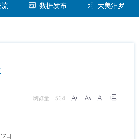
交流
数据发布
大美汨罗
要
浏览量：
534
|
|
|
|
7日