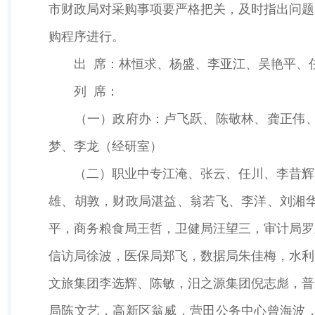
市财政局对采购事项要严格把关，及时指出问题
购程序进行。
出 席：林恒求、杨盛、李亚江、吴艳平、
列 席：
（一）政府办：卢飞跃、陈敬林、龚正伟、巢
梦、李龙（经研室）
（二）职业中专江淹、张云、任川、李昔辉、
雄、胡敦，财政局湛益、翁若飞、李洋、刘湘
平，商务粮食局王哲，卫健局汪望三，审计局罗
信访局徐波，医保局郑飞，数据局朱佳梅，水利
文旅集团李选辉、陈敏，汨之源集团倪志彪，普
局陈文艺，高新区翁威，营田公务中心曾海波