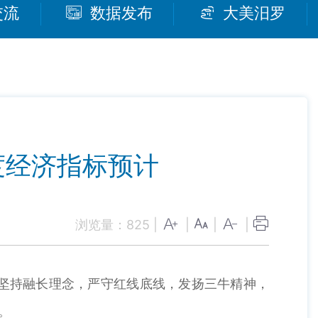
交流
数据发布
大美汨罗
度经济指标预计
浏览量：
825
|
|
|
|
，坚持融长理念，严守红线底线，发扬三牛精神，
。