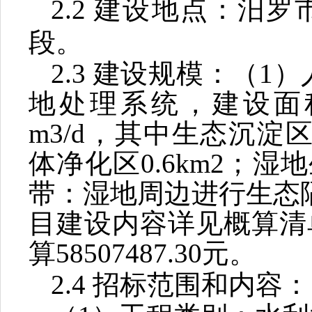
2.2
建设地点：
汨罗
段
。
2.3
建设规模：
（
1
）
地处理系统，建设
m
3
/d
，其中生态沉淀
体净化区
0.6km
2；湿
带：湿地周边进行生态
目建设内容详见概算清
算
58507487.30
元
。
2.4
招标范围和内容：