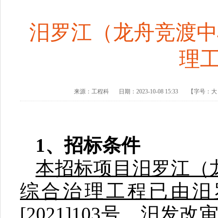
汨罗江（龙舟竞渡中
理
来源：
工程科
日期：
2023-10-08 15:33
【字号：
1
、招标条件
本招标项目
汨罗江（
综合治理工程
已由
汨
[2021]10
3
号
、
汨发改