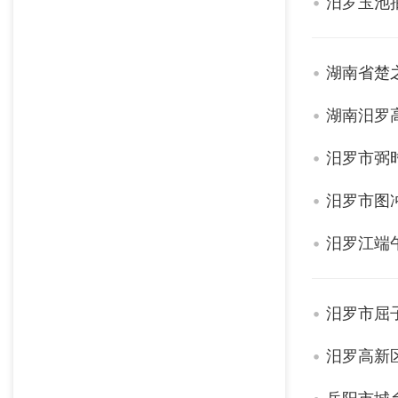
汨罗玉池
湖南省楚
湖南汨罗
汨罗市弼
汨罗市图
汨罗江端
汨罗市屈