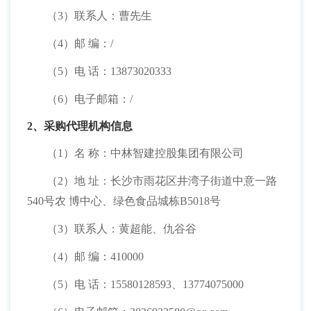
（
3）联系人：曹先生
（
4）邮 编：/
（
5）电 话：13873020333
（
6）电子邮箱：/
2、采购代理机构信息
（
1）名 称：中林智建控股集团有限公司
（
2）地 址：长沙市雨花区井湾子街道中意一路
540号农 博中心、绿色食品城栋B5018号
（
3）联系人：黄超能、仇谷谷
（
4）邮 编：410000
（
5）电 话：15580128593、13774075000