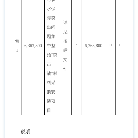
水保
障突
详
出问
见
题集
包
招
□
□
6,363,800
中整
1
6,363,800
1
标
治
“突
文
击
件
战”材
料采
购安
装项
目
说明：