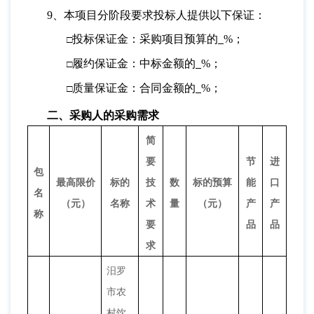
9、本项目分阶段要求投标人提供以下保证：
投标保证金：采购项目预算的
%；
□
履约保证金：中标金额的
%；
□
质量保证金：合同金额的
%；
□
二、
采购人的采购需求
简
要
节
进
包
最高限价
标的
技
数
标的预算
能
口
名
（元）
名称
术
量
（元）
产
产
称
要
品
品
求
汨罗
市农
村饮