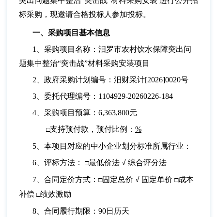
突出问题集中整治
“突击战”材料采购安装 进行公开招
标采购，现邀请合格投标人参加投标。
一、采购项目基本信息
1、采购项目名称：汨罗市农村饮水保障突出问
题集中整治“突击战”材料采购安装项目
2、政府采购计划编号：汨财采计[2026]0020号
3、委托代理编号：1104929-20260226-184
4、采购项目预算：6,363,800元
支持预付款，预付比例：
%
□
5、本项目对应的中小企业划分标准所属行业：
6、评标方法：
最低价法
√
综合评分法
□
7、合同定价方式：
固定总价
√
固定单价
成本
□
□
补偿
绩效激励
□
8、合同履行期限：90日历天