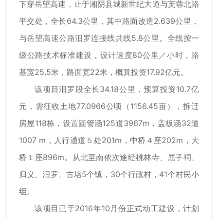
下穿岳望高速，止于湘阴县城新世纪大道与芙蓉北路
平交处，全长64.3公里，其中路面改造2.639公里，
与岳望高速公路汨罗连接线共线5.8公里。全线按一
级公路技术标准建设，设计速度80公里／小时，路
基宽25.5米，路面宽22米，概算投资17.92亿元。
该项目汨罗段全长34.18公里，预算投资10.7亿
元，需征收土地77.0966公顷（1156.45亩），拆迁
房屋118栋，设置圆管涵125道3967m，盖板涵32道
1007 m，人行通道５处201m，中桥４座202m，大
桥１座896m。从北至南依次途经桃林寺、屈子祠、
归义、汨罗、古培5个镇，30个行政村，41个村民小
组。
该项目已于2016年10月份正式动工建设，计划