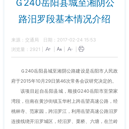
Ｇ240岳阳县城至湘阴公
路汨罗段基本情况介绍
来源：交通局
日期：2017-02-24 15:53
浏览量：
2921
|
|
|
|
Ｇ240岳阳县城至湘阴公路建设是岳阳市人民政
府于2015年10月29日第46次常务会议研究决定的。
该项目起自岳阳县城，顺接G240岳阳市至荣家
湾段，往南在黄沙街镇玉华村上跨岳望高速公路，经
桃林寺、范家园，跨汨罗江，利用岳望高速公路汨罗
连接线绕开汨罗城区，经汨罗、栗桥、六塘，在兰岭