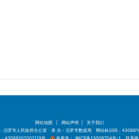
网站地图
|
网站声明
|
关于我们
：汨罗市人民政府办公室 承 办：汨罗市数据局 网站标识码：4306810
43068102001119号
备案号：
湘ICP备13009704号-1
联系电话