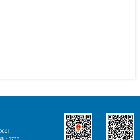
001
：0730-