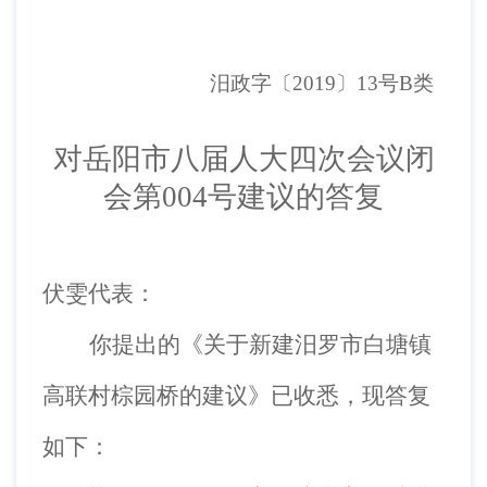
汨政字〔
2019
〕
1
3
号
B
类
对岳阳市八届人大四次会议闭
会第
004号建议的答复
伏雯代表：
你提出的《关于新建汨罗市白塘镇
高联村棕园桥的建议》已收悉，现答复
如下：