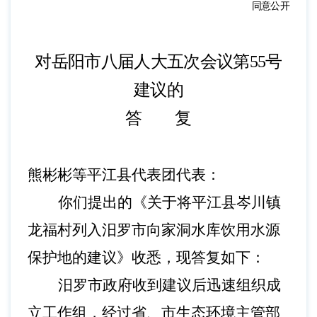
同意公开
对岳阳市八届人大五次会议第
55
号
建议的
答 复
熊彬彬等平江县代表团代表：
你们提出的《关于将平江县岑川镇
龙福村列入汨罗市向家洞水库饮用水源
保护地的建议》收悉，现
答复如下
：
汨罗市政府收到
建议后
迅速组织成
立工作组，经过省、市生态环境主管部