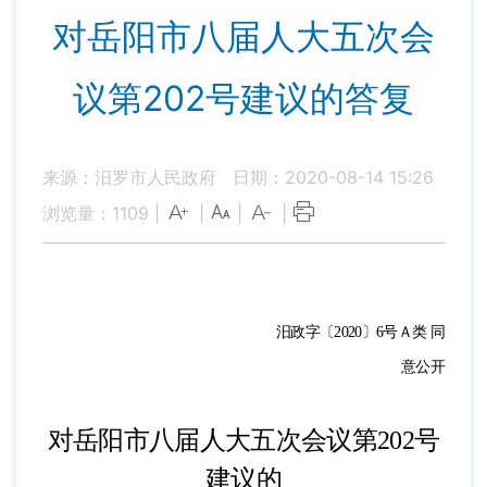
对岳阳市八届人大五次会
议第202号建议的答复
来源：汨罗市人民政府
日期：2020-08-14 15:26
浏览量：
1109
|
|
|
|
汨政字〔2020〕
6
号
Ａ类
同
意公开
对岳阳市八届人大五次会议第
202
号
建议的