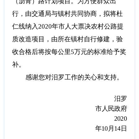
（沥青）路计划项目。为方便群众出
行，由
交通局
与镇村共同协商，拟将杜
仁线纳入
2020年市人大票决农村公路提
质改造项目，由所在镇村自行修建，验
收合格后将按每公里5万元的标准给予奖
补。
感谢您对汨罗
工作
的关心和支持。
汨罗
市人民
政府
2020
年
10
月
14
日