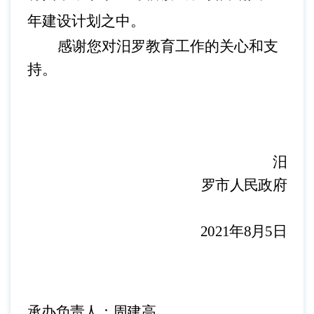
年建设计划之中。
感谢您对汨罗教育
工作
的关心和支
持。
汨
罗市人民
政府
202
1
年
8
月
5
日
承办负责人：周建高