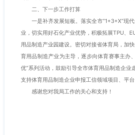
二、下一步工作打算
一是补齐发展短板。落实全市“1+3+X”现
业，切实用好石化产业优势，积极拓展TPU、
用品制造产业园建设。密切对接省体育局，加快
育用品制造产业为主导，逐步向体育赛事主办、
优”系列活动，鼓励引导全市体育用品制造企业
支持体育用品制造企业申报工信领域项目、平台
感谢您对我局工作的关心和支持！