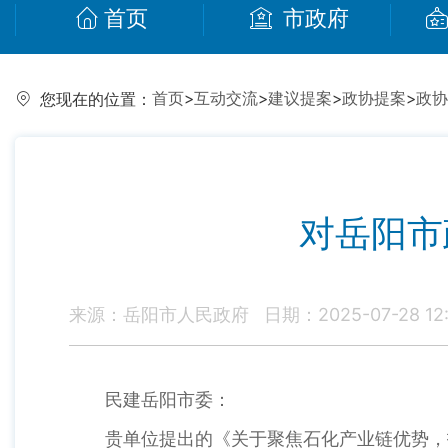
首页
市政府
首页
>
互动交流
>
建议提案
>
政协提案
>
政协
您现在的位置：
对岳阳市
来源：岳阳市人民政府
日期：2025-07-28 12:
民建岳阳市委：
贵单位提出的《关于聚焦石化产业链优势，打