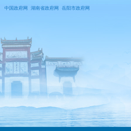
中国政府网
湖南省政府网
岳阳市政府网