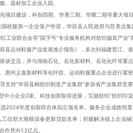
服、器材加工企业入园。
项目建设，科创四期、华青三期、华耀二期等重大项目顺
全国校服第一企业落户华容，华容县人民政府与苏美达集
织工业联合会等“国字号”专业服务机构对纺织服装产业“
容县运动鞋服产业发展推介报告》，多次到福建晋江、
座谈交流，并与湖南石化、岳化新材料、岳化化纤等重
、惠州义嘉新材料等化纤纺、运动鞋服重点企业进行紧
支持“华容县棉纺织制造产业集群”参加省产业集群竞赛
型中小企业2家。科技创新取得进展，宝丽纺织“纺织印染废
选2024年度创新联合体拟立项名单。服务企业成效明
列入工信部大规模设备更新贷款名单；积极解决链上企业
合作意向1.2亿元。