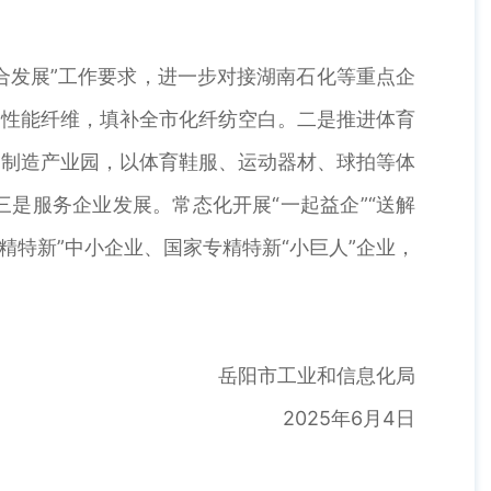
合发展”工作要求，进一步对接湖南石化等重点企
高性能纤维，填补全市化纤纺空白。二是推进体育
品制造产业园，以体育鞋服、运动器材、球拍等体
是服务企业发展。常态化开展“一起益企”“送解
特新”中小企业、国家专精特新“小巨人”企业，
岳阳市工业和信息化局
2025年6月4日