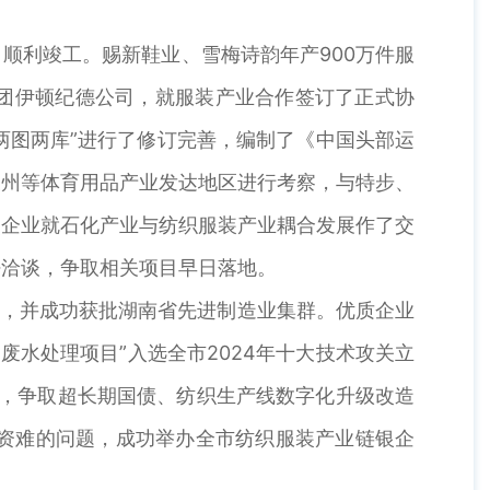
利竣工。赐新鞋业、雪梅诗韵年产900万件服
团伊顿纪德公司，就服装产业合作签订了正式协
两图两库”进行了修订完善，编制了《中国头部运
泉州等体育用品产业发达地区进行考察，与特步、
点企业就石化产业与纺织服装产业耦合发展作了交
密洽谈，争取相关项目早日落地。
，并成功获批湖南省先进制造业集群。优质企业
水处理项目”入选全市2024年十大技术攻关立
显，争取超长期国债、纺织生产线数字化升级改造
融资难的问题，成功举办全市纺织服装产业链银企