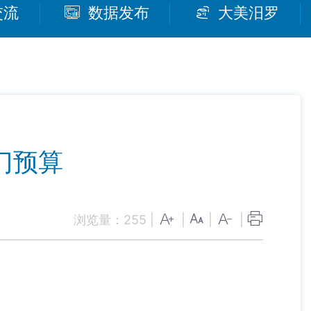
交流
数据发布
大美汨罗
门预算
浏览量：
255
|
|
|
|