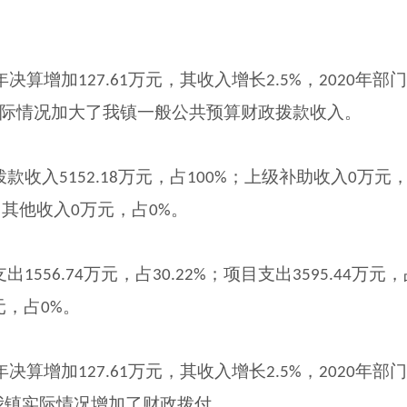
年决算增加
万元，其收入增长
，
年部
127.61
2.5%
2020
际情况加大了我镇一般公共预算财政拨款收入。
拨款收入
万元，占
；上级补助收入
万元
5152.18
100%
0
；其他收入
万元，占
。
0
0%
支出
万元，占
；项目支出
万元，
1556.74
30.22%
3595.44
元，占
。
0%
年决算增加
万元，其收入增长
，
年部
127.61
2.5%
2020
我镇实际情况增加了财政拨付。