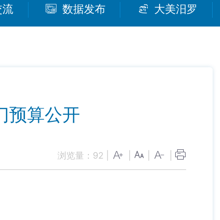
交流
数据发布
大美汨罗
门预算公开
浏览量：
92
|
|
|
|