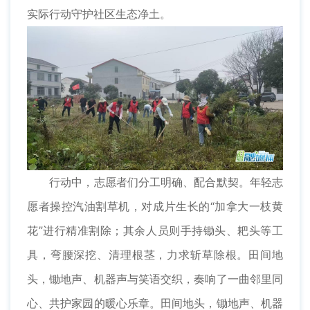
实际行动守护社区生态净土。
行动中，志愿者们分工明确、配合默契。年轻志
愿者操控汽油割草机，对成片生长的“加拿大一枝黄
花”进行精准割除；其余人员则手持锄头、耙头等工
具，弯腰深挖、清理根茎，力求斩草除根。田间地
头，锄地声、机器声与笑语交织，奏响了一曲邻里同
心、共护家园的暖心乐章。田间地头，锄地声、机器