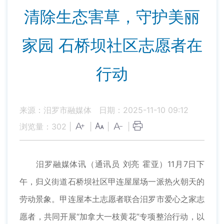
清除生态害草，守护美丽
家园 石桥坝社区志愿者在
行动
来源：汨罗市融媒体
日期：2025-11-10 09:12
浏览量：
302
|
|
|
|
汨罗融媒体讯（通讯员 刘亮 霍亚）11月7日下
午，归义街道石桥坝社区甲连屋屋场一派热火朝天的
劳动景象。甲连屋本土志愿者联合汨罗市爱心之家志
愿者，共同开展“加拿大一枝黄花”专项整治行动，以