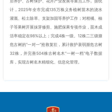
后养护、古树保护、花卉产业发展等重点工作。据统
计，2025年全市完成135万株义务植树苗木的浇水
灌溉、松土除草、支架加固等养护工作；对柑橘、柚
子等果树开展抹芽修剪、施肥保果专项作业，苗木成
活率稳定在98%以上；完成4株一级、12株二三级濒
危古树的“一对一”抢救复壮，累计救护衰弱濒危古树
32株，并完善504株古树名木“一树一档”电子数据
库，实现古树名木精细化、信息化管理。