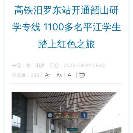
高铁汨罗东站开通韶山研
学专线 1100多名平江学生
踏上红色之旅
来源：掌上汨罗
日期：2026-04-22 08:42
浏览量：
249
|
|
|
|