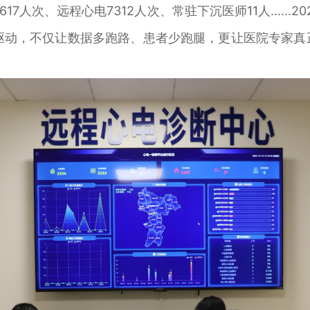
人次、远程心电7312人次、常驻下沉医师11人......
轮驱动，不仅让数据多跑路、患者少跑腿，更让医院专家真