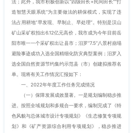
法；此外，我市积极创新以“四级田长+民间田长”“打
造智慧天眼系统”为主要做法的耕保模式，实现了违
法占用耕地“早发现、早制止、早处理”。特别是汉山
矿山采矿权拍出6.12亿元高价，我市成为今年目前岳
阳市唯一一个采矿权出让县市；汨罗“7.5”八景村崩塌
避险事迹成功入选全国精细化防灾典型案例；汨罗入
选全国自然资源节约集约示范县（市）创建拟推荐名
单。现将有关工作情况汇报如下：
一、2022年年度工作任务完成情况
（一）保障发展成效显著。一是规划编制稳步推
进。按照全域规划和多规合一要求，编制完成了《特
色风貌与总体城市设计专项规划》《生态修复专项规
划》和《矿产资源综合利用专项规划》，稳步推进