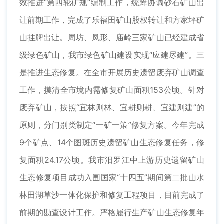
效推进“第四轮矿规”编制工作，统筹协调砂石矿山出
让前期工作，完成了乐福田矿山股权转让和方家坪矿
山挂牌出让。周坊、凤形、庙岭三家矿山已经建成省
级绿色矿山，我市绿色矿山建设实现“应建尽建”。三
是推进生态修复。在全市开展历史遗留废弃矿山调查
工作，摸清全市境内需修复矿山面积153公顷。针对
废弃矿山，按照“宜林则林、宜耕则耕、宜建则建”的
原则，分门别类制定“一矿一策”修复方案。今年完成
9个矿点、14个图斑历史遗留矿山生态修复任务，修
复面积24.17公顷。我市汨罗江中上游历史遗留矿山
生态修复项目成功入围国家“十四五”期间第二批山水
林田湖草沙一体化保护和修复工程项目，目前完成了
前期的勘查设计工作。严格履行生产矿山生态修复年