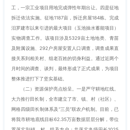
工，一宗工业项目用地完成弹性年期出让。四是征地
拆迁依法实施。征地1187亩，拆迁房屋184栋。完成
汨罗建市以来引进的最大项目（玉池抽水蓄能项目）
实物调查工作。该项目涉及5329亩土地地类、青苗
及附属设施、292户房屋安置人口调查，调查成果直
接关系到相关村、组老百姓的切身利益。通过近两个
月时间的调查、谈判，最终形成了正式成果，为项目
整体推进打下了坚实基础。
（二）资源保护亮点纷呈。一是严守耕地红线。
大力推行田长制，全市建立了市、镇、村（社区）、
网格四级田长制体系及“三员”联农户机制。目前，已
将我市耕地底线目标62.35万亩数据层层分解，带位
置落实到镇、村、组及农户；共落实各级田长1025