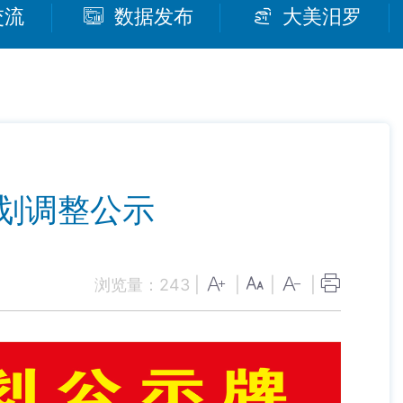
交流
数据发布
大美汨罗
划调整公示
浏览量：
243
|
|
|
|