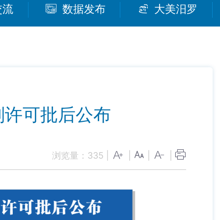
交流
数据发布
大美汨罗
划许可批后公布
浏览量：
335
|
|
|
|