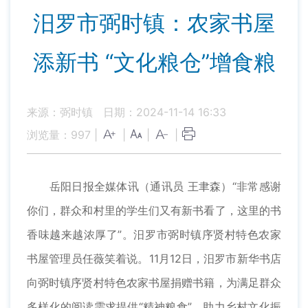
汨罗市弼时镇：农家书屋
添新书 “文化粮仓”增食粮
来源：弼时镇
日期：2024-11-14 16:33
浏览量：
997
|
|
|
|
岳阳日报全媒体讯（通讯员 王聿森）“非常感谢
你们，群众和村里的学生们又有新书看了，这里的书
香味越来越浓厚了”。汨罗市弼时镇序贤村特色农家
书屋管理员任薇笑着说。11月12日，汨罗市新华书店
向弼时镇序贤村特色农家书屋捐赠书籍，为满足群众
多样化的阅读需求提供“精神粮食”，助力乡村文化振