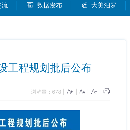
交流
数据发布
大美汨罗
设工程规划批后公布
浏览量：
678
|
|
|
|