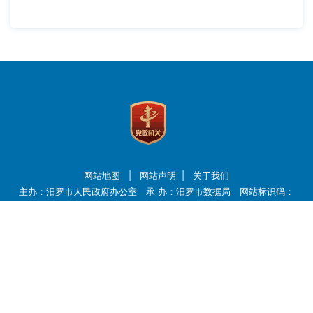
网站地图
|
网站声明
|
关于我们
主办：汨罗市人民政府办公室 承 办：汨罗市数据局 网站标识码：
4306810001
湘公网安备：43068102001119号
备案号：
湘ICP备13009704号-1
联系电话：0730-5242830