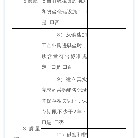
备设施
备自有或租赁的场所
和食盐仓储设施：□
是 □否
（8）从碘盐加
工企业购进碘盐时，
碘含量符合标准规
定：□是 □否
（9）建立真实
完整的采购销售记录
并保存相关凭证，保
存期限不少于2年：
□是 □否
3.质量
（10）碘盐和非