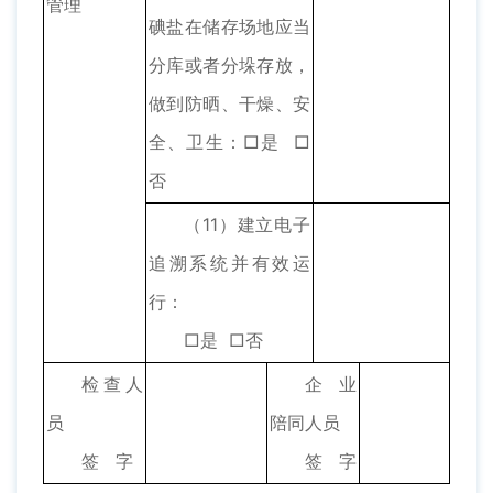
管理
碘盐在储存场地应当
分库或者分垛存放，
做到防晒、干燥、安
全、卫生：□是 □
否
（11）建立电子
追溯系统并有效运
行：
□是 □否
检查人
企业
员
陪同人员
签 字
签 字