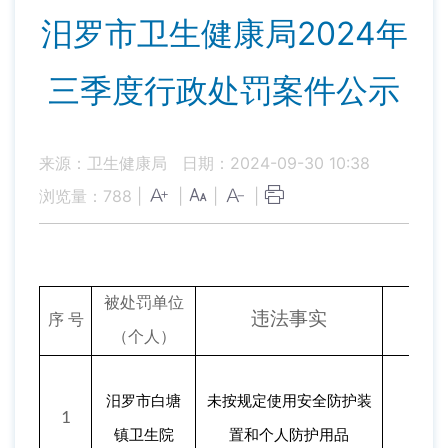
汨罗市卫生健康局2024年
三季度行政处罚案件公示
来源：卫生健康局
日期：2024-09-30 10:38
浏览量：
788
|
|
|
|
被处罚单位
违法事实
序
号
（个人）
汨罗市白塘
未按规定使用安全防护装
1
汨罗
镇卫生院
置和个人防护用品