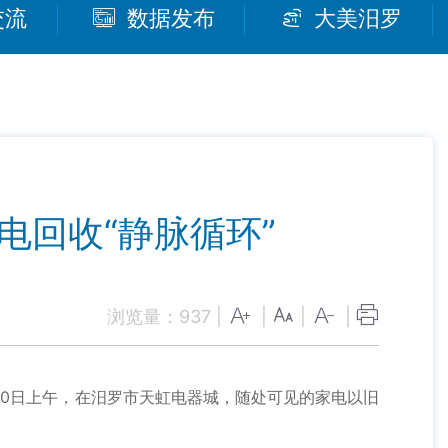
交流
数据发布
大美汨罗
电回收“静脉循环”
浏览量：
937
|
|
|
|
0日上午，在汨罗市天虹电器城，随处可见的家电以旧