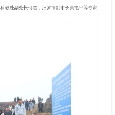
厅科教处副处长何超，汨罗市副市长吴艳平等专家