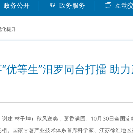
政务公开
政务服务
互动
优化提升
“优等生”汨罗同台打擂 助
 谢建 林子坤）秋风送爽，薯香满园。10月30日全国
亮相。国家甘薯产业技术体系首席科学家、江苏徐淮地